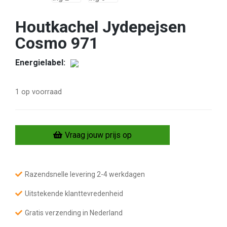
Houtkachel Jydepejsen
Cosmo 971
Energielabel:
1 op voorraad
H
Vraag jouw prijs op
o
u
t
k
a
Razendsnelle levering 2-4 werkdagen
c
h
e
Uitstekende klanttevredenheid
l
J
Gratis verzending in Nederland
y
d