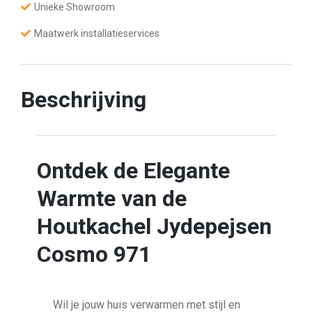
Unieke Showroom
e
p
e
Maatwerk installatieservices
j
s
e
n
C
Beschrijving
o
s
m
o
9
7
Ontdek de Elegante
1
a
a
Warmte van de
n
t
Houtkachel Jydepejsen
a
l
Cosmo 971
Wil je jouw huis verwarmen met stijl en