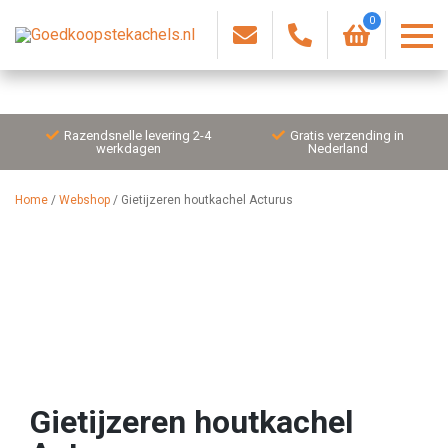
0
Razendsnelle levering 2-4
Gratis verzending in
werkdagen
Nederland
Home
/
Webshop
/
Gietijzeren houtkachel Acturus
Gietijzeren houtkachel