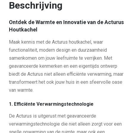
Beschrijving
A
c
t
u
Ontdek de Warmte en Innovatie van de Acturus
r
u
Houtkachel
s
a
Maak kennis met de Acturus houtkachel, waar
a
n
functionaliteit, modern design en duurzaamheid
t
a
samenkomen om jouw leefruimte te verrijken. Met
l
geavanceerde kenmerken en een eigentijds ontwerp
biedt de Acturus niet alleen efficiënte verwarming, maar
transformeert het ook jouw huis in een sfeervolle oase
van warmte.
1. Efficiënte Verwarmingstechnologie
De Acturus is uitgerust met geavanceerde
verwarmingstechnologie die niet alleen zorgt voor een
snelle opwarming van de ruimte, maar ook een