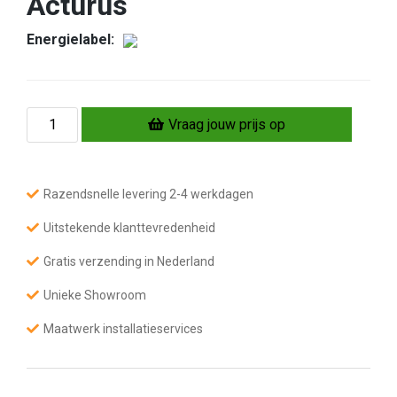
Acturus
Energielabel:
G
Vraag jouw prijs op
i
e
t
i
j
Razendsnelle levering 2-4 werkdagen
z
e
r
Uitstekende klanttevredenheid
e
n
Gratis verzending in Nederland
h
o
Unieke Showroom
u
t
k
Maatwerk installatieservices
a
c
h
e
l