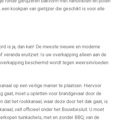
ige ronde gietijzeren bakvorm met handvatten en poten
 een kookpan van gietijzer die geschikt is voor alle
ord is ja, dan kan! De meeste nieuwe en moderne
 veranda eruitziet. Is uw overkapping alleen aan de
 uw overkapping beschermd wordt tegen weersinvloeden
kanaal op een veilige manier te plaatsen. Hiervoor
g gaat, moet u opletten voor brandgevaar door de
n dat het rookkanaal, waar deze door het dak gaat, is
aal, valt officieel onder het Bouwbesluit. U moet
j verkopen tuinkachels, met en zonder BBQ, van de