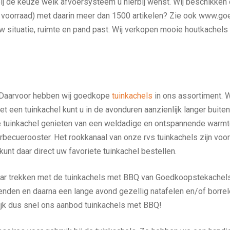
erbij de keuze welk afvoersysteem u hierbij wenst. Wij beschikken
op voorraad) met daarin meer dan 1500 artikelen? Zie ook www.go
uw situatie, ruimte en pand past. Wij verkopen mooie houtkachel
l. Daarvoor hebben wij goedkope
tuinkachels
in ons assortiment. W
et een tuinkachel kunt u in de avonduren aanzienlijk langer buit
de tuinkachel genieten van een weldadige en ontspannende warmt
arbecuerooster. Het rookkanaal van onze rvs tuinkachels zijn vo
unt daar direct uw favoriete tuinkachel bestellen.
aar trekken met de tuinkachels met BBQ van Goedkoopstekachels.n
vrienden en daarna een lange avond gezellig natafelen en/of borre
kijk dus snel ons aanbod tuinkachels met BBQ!