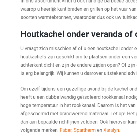
In ons assortiment vindt u ook handige barbecue acce
waarop u heerlijk kunt braden en grillen op het vuur va
soorten warmtebronnen, waaronder dus ook uw tuinkac
Houtkachel onder veranda of
U vraagt zich misschien af of u een houtkachel onder
houtkachels zijn geschikt om te plaatsen onder een ve
achterkant dicht en zijn de andere zijden open? Of z
is erg belangrijk. Wij kunnen u daarover uitstekend adv
Om uzelf tijdens een gezellige avond bij de kachel onde
heeft u een dubbelwandig geïsoleerd rookkanaal nodig
hoge temperatuur in het rookkanaal. Daarom is het van 
afgeschermd met brandwerend materiaal. Let op! Het p
dan aan bepaalde richtlijnen voldoen. Ook hierover kun
volgende merken:
Faber
,
Spartherm
en
Xaralyn
.