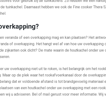
ssoires voor gebruik bij de tuinkachels. Zo hebben we een hand
n de tuinkachel. Daarnaast hebben we ook de Fine cooker Thera S,
hel.
 overkapping?
 een veranda of een overkapping mag en kan plaatsen? Het antwo
randa of overkapping. Het hangt wel af van hoe uw overkapping of
ijn de zijkanten ook dicht? De mate waarin de houtkachel onder
iseren.
r uw overkapping niet uit te roken, is het belangrijk om het rook
. Maar op de plek waar het rookafvoerkanaal door de overkappin
belang dat er voldoende afstand is tot brandgevoelig materiaal e
laatsen van een houtkachel onder uw overkapping met een rookkan
nen wij u adviseren. Bel of mail gerust voor meer informatie. Wi