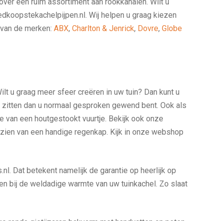
 over een ruim assortiment aan rookkanalen. Wilt u
edkoopstekachelpijpen.nl. Wij helpen u graag kiezen
s van de merken:
ABX
,
Charlton & Jenrick
,
Dovre
,
Globe
ilt u graag meer sfeer creëren in uw tuin? Dan kunt u
en zitten dan u normaal gesproken gewend bent. Ook als
e van een houtgestookt vuurtje. Bekijk ook onze
orzien van een handige regenkap. Kijk in onze webshop
l. Dat betekent namelijk de garantie op heerlijk op
len bij de weldadige warmte van uw tuinkachel. Zo slaat