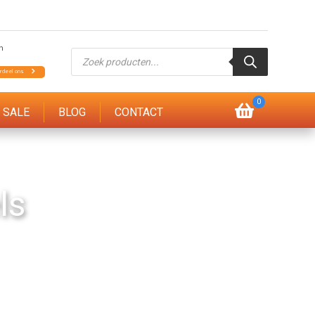
Producten
zoeken
0
SALE
BLOG
CONTACT
ls
rialen