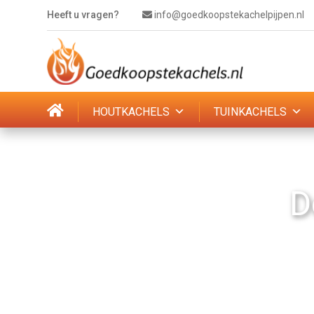
Heeft u vragen?
info@goedkoopstekachelpijpen.nl
HOUTKACHELS
TUINKACHELS
D
De sp