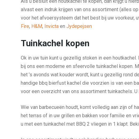
Als u besluit een houtkachel te kopen, dan krijgt u hi
alvast een indruk krijgen van ons assortiment (alles 
voor het afvoersysteem dat het best bij uw voorkeur, 
Fire
,
H&M
,
Invicta
en
Jydepejsen
Tuinkachel kopen
Ok in uw tuin kunt u gezellig stoken in een houtkache
bij ons een moderne en sfeervolle tuinkachel kopen. M
het ’s avonds wat kouder wordt, kunt u gezellig rond 
handige bbq bierfust kachel die voorzien is van een b
voor een overzicht van ons assortiment tuinkachels. U k
Wie van barbecueën houdt, komt volledig aan zijn of h
het terras of in uw grillen en bakken voor familie en 
u met een tuinkachel met BBQ 2 vliegen in 1 klapt. Be