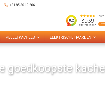
+31 85 30 10 266
PELLETKACHELS
ELEKTRISCHE HAARDEN
e goedkoopste kache
ecialist op het gebied van kachels en kachelmate