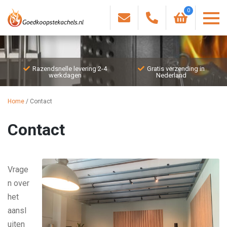
0
Razendsnelle levering 2-4
Gratis verzending in
werkdagen
Nederland
Home
/
Contact
Contact
Vrage
n over
het
aansl
uiten