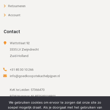
Retourneren
Account
Contact
Wattstraat 92
3335 LV Zwijndrecht
Zuid-Holland
+31 85 30 10 266
info@goedkoopstekachelpijpen.nl
KvK te Leiden: 57366470
BTW Nummer: NL852549116B01
We gebruiken cookies om ervoor te zorgen dat onze site zo
soepel mogelijk draait. Als je doorgaat met het gebruiken van