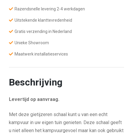
v
u
Razendsnelle levering 2-4 werkdagen
u
r
s
Uitstekende klanttevredenheid
c
h
Gratis verzending in Nederland
a
a
Unieke Showroom
l
E
d
Maatwerk installatieservices
n
a
a
a
n
Beschrijving
t
a
l
Levertijd op aanvraag.
Met deze gietijzeren schaal kunt u van een echt
kampvuur in uw eigen tuin genieten. Deze schaal geeft
u niet alleen het kampvuurgevoel maar kan ook gebruikt