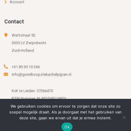
Account
Contact
Wattstraat 92
3335 LV Zwijndrecht
Zuid-Holland
+31 85 30 10 266
info@goedkoopstekachelpijpen.nl
KvK te Leiden: 57366470
BTW Nummer: NL852549116B01
We gebruiken cookies om ervoor te zorgen dat onze site zo
soepel mogelijk draait. Als je doorgaat met het gebruiken van
deze site, gaan we ervan uit dat je ermee instemt.
Ok