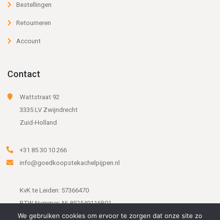
Bestellingen
Retourneren
Account
Contact
Wattstraat 92
3335 LV Zwijndrecht
Zuid-Holland
+31 85 30 10 266
info@goedkoopstekachelpijpen.nl
KvK te Leiden: 57366470
BTW Nummer: NL852549116B01
We gebruiken cookies om ervoor te zorgen dat onze site zo