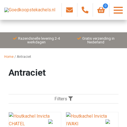
0
Razendsnelle levering 2-4
Gratis verzending in
werkdagen
Nederland
Home
/
Antraciet
Antraciet
Filters