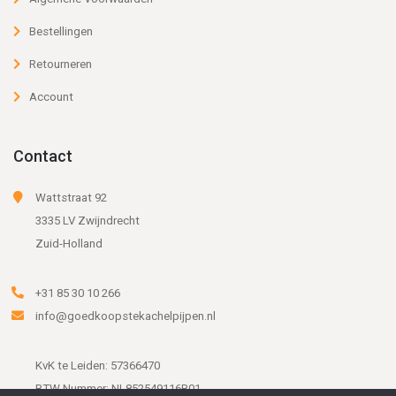
Bestellingen
Retourneren
Account
Contact
Wattstraat 92
3335 LV Zwijndrecht
Zuid-Holland
+31 85 30 10 266
info@goedkoopstekachelpijpen.nl
KvK te Leiden: 57366470
BTW Nummer: NL852549116B01